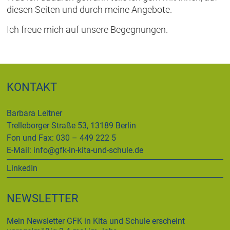
diesen Seiten und durch meine Angebote.
Ich freue mich auf unsere Begegnungen.
KONTAKT
Barbara Leitner
Trelleborger Straße 53, 13189 Berlin
Fon und Fax: 030 – 449 222 5
E-Mail:
info@gfk-in-kita-und-schule.de
LinkedIn
NEWSLETTER
Mein Newsletter GFK in Kita und Schule erscheint