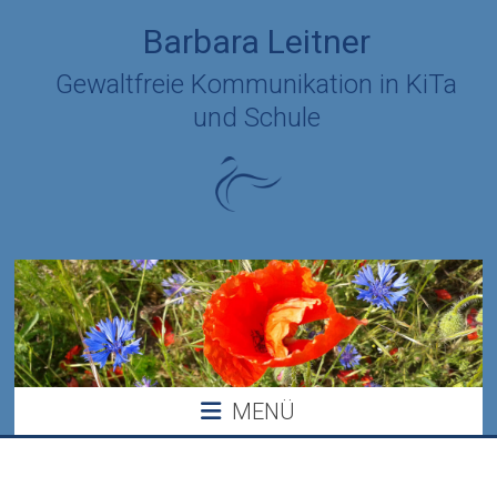
Zum
Barbara Leitner
Inhalt
springen
Gewaltfreie Kommunikation in KiTa
und Schule
MENÜ