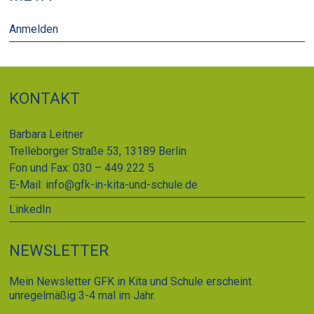
Anmelden
KONTAKT
Barbara Leitner
Trelleborger Straße 53, 13189 Berlin
Fon und Fax: 030 – 449 222 5
E-Mail:
info@gfk-in-kita-und-schule.de
LinkedIn
NEWSLETTER
Mein Newsletter GFK in Kita und Schule erscheint
unregelmäßig 3-4 mal im Jahr.