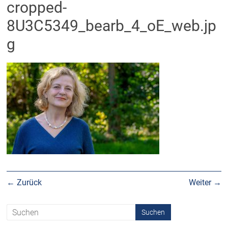
cropped-
8U3C5349_bearb_4_oE_web.jp
g
← Zurück
Weiter →