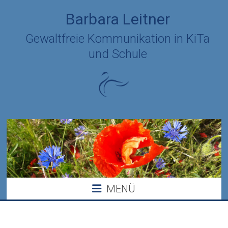
Zum
Barbara Leitner
Inhalt
springen
Gewaltfreie Kommunikation in KiTa
und Schule
MENÜ