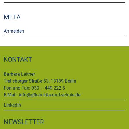
META
Anmelden
KONTAKT
Barbara Leitner
Trelleborger Straße 53, 13189 Berlin
Fon und Fax: 030 – 449 222 5
E-Mail:
info@gfk-in-kita-und-schule.de
LinkedIn
NEWSLETTER