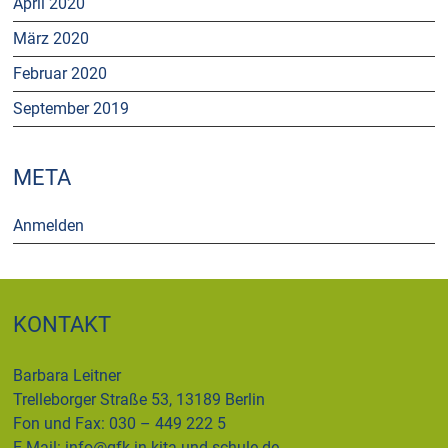
April 2020
März 2020
Februar 2020
September 2019
META
Anmelden
KONTAKT
Barbara Leitner
Trelleborger Straße 53, 13189 Berlin
Fon und Fax: 030 – 449 222 5
E-Mail:
info@gfk-in-kita-und-schule.de